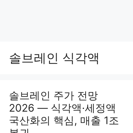
솔브레인 식각액
솔브레인 주가 전망
2026 — 식각액·세정액
국산화의 핵심, 매출 1조
복귀