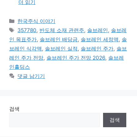
더 읽기
카
한국주식 이야기
테
태
357780
,
반도체 소재 관련주
,
솔브레인
,
솔브레
고
그
인 목표주가
,
솔브레인 배당금
,
솔브레인 세정액
,
솔
리
브레인 식각액
,
솔브레인 실적
,
솔브레인 주가
,
솔브
레인 주가 전망
,
솔브레인 주가 전망 2026
,
솔브레
인홀딩스
댓글 남기기
검색
검색