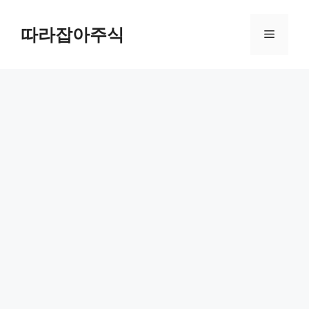
컨
텐
따라잡아주식
메
츠
로
뉴
건
너
뛰
기