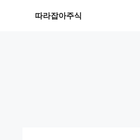
컨
텐
따라잡아주식
츠
로
건
너
뛰
기