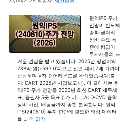
31/05/2026
작성자:
명견실버
원익IPS 주가
전망이 반도체
증착·열처리
장비 수요 폭
증에 힘입어
투자자들의 뜨
거운 관심을 받고 있습니다. 2025년 영업이익
738억 원(+593.6%)으로 전년 대비 7배 가까이
급등하며 V자 턴어라운드를 완성했습니다(출
처: DART 2025년 사업보고서). 이 글에서는 원
익IPS 주가 전망을 2026년 최신 DART 재무제
표, 증권사 5곳 목표주가 비교, ALD·CVD 증착
장비 사업, 배당금까지 종합 분석합니다. 원익
IPS(240810) 투자 판단에 필요한 핵심 데이터
를 …
더 읽기