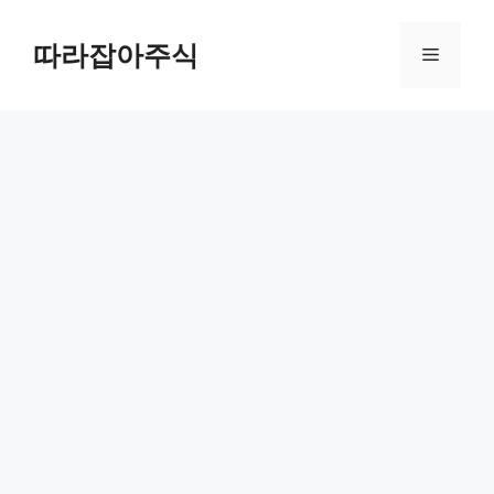
컨
텐
따라잡아주식
메
츠
로
뉴
건
너
뛰
기