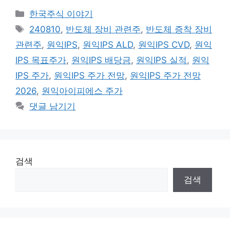
카
한국주식 이야기
테
태
240810
,
반도체 장비 관련주
,
반도체 증착 장비
고
그
관련주
,
원익IPS
,
원익IPS ALD
,
원익IPS CVD
,
원익
리
IPS 목표주가
,
원익IPS 배당금
,
원익IPS 실적
,
원익
IPS 주가
,
원익IPS 주가 전망
,
원익IPS 주가 전망
2026
,
원익아이피에스 주가
댓글 남기기
검색
검색