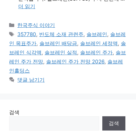
더 읽기
카
한국주식 이야기
테
태
357780
,
반도체 소재 관련주
,
솔브레인
,
솔브레
고
그
인 목표주가
,
솔브레인 배당금
,
솔브레인 세정액
,
솔
리
브레인 식각액
,
솔브레인 실적
,
솔브레인 주가
,
솔브
레인 주가 전망
,
솔브레인 주가 전망 2026
,
솔브레
인홀딩스
댓글 남기기
검색
검색