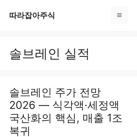
컨
텐
따라잡아주식
메
츠
로
뉴
건
너
솔브레인 실적
뛰
기
솔브레인 주가 전망
2026 — 식각액·세정액
국산화의 핵심, 매출 1조
복귀