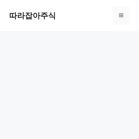
컨
텐
따라잡아주식
메
츠
로
뉴
건
너
뛰
기