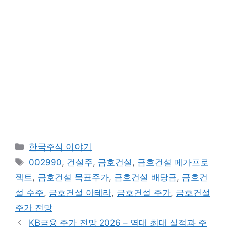
카
한국주식 이야기
테
태
002990
,
건설주
,
금호건설
,
금호건설 메가프로
고
그
젝트
,
금호건설 목표주가
,
금호건설 배당금
,
금호건
리
설 수주
,
금호건설 아테라
,
금호건설 주가
,
금호건설
주가 전망
KB금융 주가 전망 2026 – 역대 최대 실적과 주