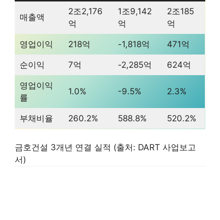
2조2,176
1조9,142
2조185
매출액
억
억
억
영업이익
218억
-1,818억
471억
순이익
7억
-2,285억
624억
영업이익
1.0%
-9.5%
2.3%
률
부채비율
260.2%
588.8%
520.2%
금호건설 3개년 연결 실적 (출처: DART 사업보고
서)