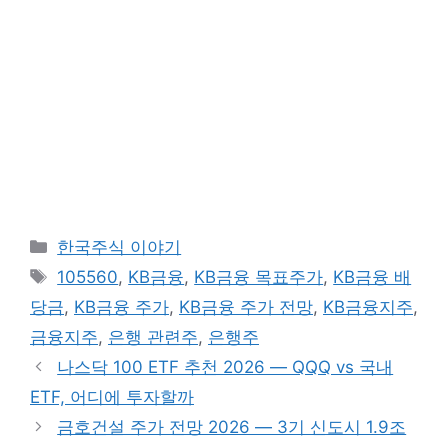
카
한국주식 이야기
테
태
105560
,
KB금융
,
KB금융 목표주가
,
KB금융 배
고
그
당금
,
KB금융 주가
,
KB금융 주가 전망
,
KB금융지주
,
리
금융지주
,
은행 관련주
,
은행주
나스닥 100 ETF 추천 2026 — QQQ vs 국내
ETF, 어디에 투자할까
금호건설 주가 전망 2026 — 3기 신도시 1.9조