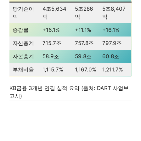
당기순이
4조5,634
5조286
5조8,407
익
억
억
억
증감률
+16.1%
+11.1%
+16.1%
자산총계
715.7조
757.8조
797.9조
자본총계
58.9조
59.8조
60.8조
부채비율
1,115.7%
1,167.0%
1,211.7%
KB금융 3개년 연결 실적 요약 (출처: DART 사업보
고서)