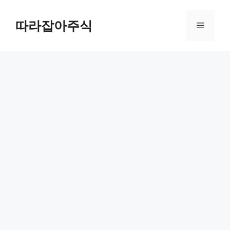
컨
텐
따라잡아주식
메
츠
로
뉴
건
너
뛰
기