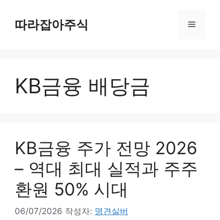
컨
텐
따라잡아주식
메
츠
로
뉴
건
너
KB금융 배당금
뛰
기
KB금융 주가 전망 2026
– 역대 최대 실적과 주주
환원 50% 시대
06/07/2026
작성자:
명견실버