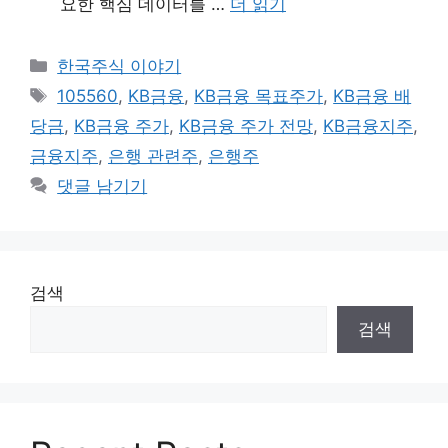
요한 핵심 데이터를 …
더 읽기
카
한국주식 이야기
테
태
105560
,
KB금융
,
KB금융 목표주가
,
KB금융 배
고
그
당금
,
KB금융 주가
,
KB금융 주가 전망
,
KB금융지주
,
리
금융지주
,
은행 관련주
,
은행주
댓글 남기기
검색
검색