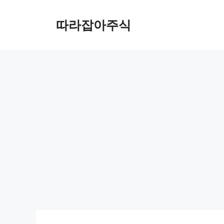
컨
텐
따라잡아주식
츠
로
건
너
뛰
기