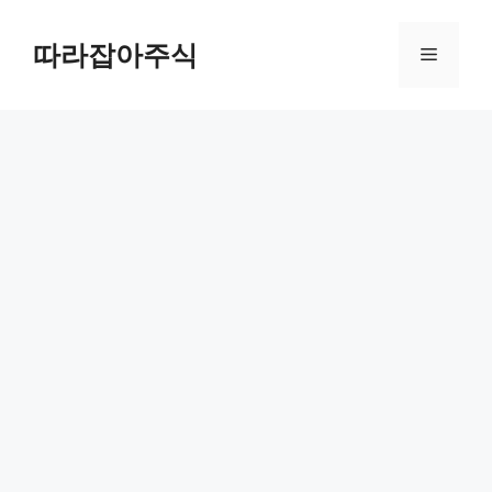
컨
텐
따라잡아주식
메
츠
로
뉴
건
너
뛰
기