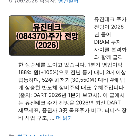
01/06/2026
작성자:
명견실버
유진테크 주가
전망이 2026
년 들어
DRAM 투자
사이클 본격화
와 함께 급격
한 상승세를 보이고 있습니다. 1분기 영업이익
188억 원(+105%)으로 전년 동기 대비 2배 이상
급등하며, 52주 최저가(30,550원) 대비 4배 넘
게 상승한 반도체 장비주의 대표 수혜주입니다
(출처: DART 2026년 1분기 보고서). 이 글에서
는 유진테크 주가 전망을 2026년 최신 DART
재무제표, 증권사 3곳 목표주가 비교, 퍼니스 장
비 사업 구조, …
더 읽기
카