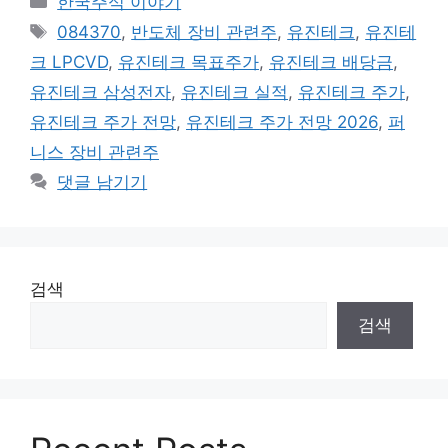
한국주식 이야기
테
태
084370
,
반도체 장비 관련주
,
유진테크
,
유진테
고
그
크 LPCVD
,
유진테크 목표주가
,
유진테크 배당금
,
리
유진테크 삼성전자
,
유진테크 실적
,
유진테크 주가
,
유진테크 주가 전망
,
유진테크 주가 전망 2026
,
퍼
니스 장비 관련주
댓글 남기기
검색
검색