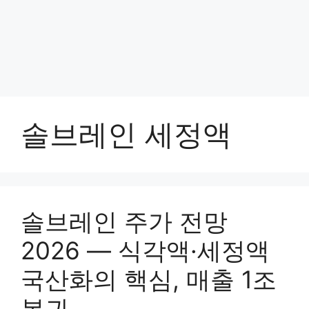
솔브레인 세정액
솔브레인 주가 전망
2026 — 식각액·세정액
국산화의 핵심, 매출 1조
복귀