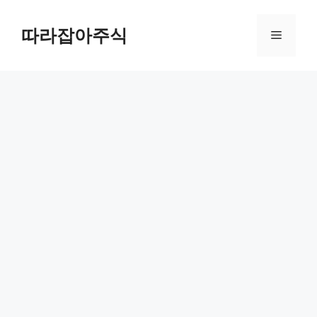
컨
텐
따라잡아주식
메
츠
로
뉴
건
너
뛰
기