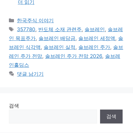
더 읽기
카
한국주식 이야기
테
태
357780
,
반도체 소재 관련주
,
솔브레인
,
솔브레
고
그
인 목표주가
,
솔브레인 배당금
,
솔브레인 세정액
,
솔
리
브레인 식각액
,
솔브레인 실적
,
솔브레인 주가
,
솔브
레인 주가 전망
,
솔브레인 주가 전망 2026
,
솔브레
인홀딩스
댓글 남기기
검색
검색