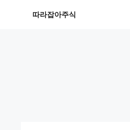
컨
텐
따라잡아주식
츠
로
건
너
뛰
기