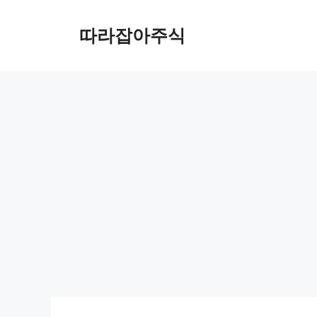
컨
텐
따라잡아주식
츠
로
건
너
뛰
기