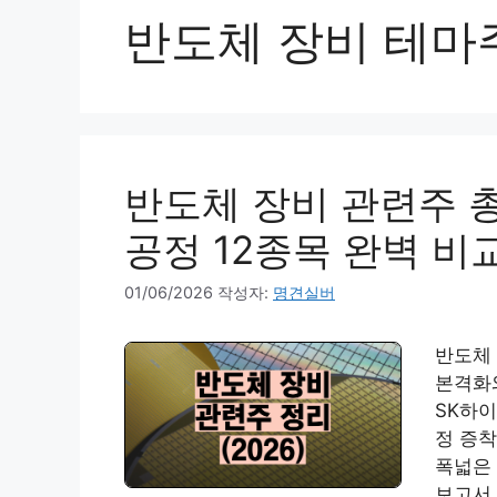
반도체 장비 테마
반도체 장비 관련주 총
공정 12종목 완벽 비
01/06/2026
작성자:
명견실버
반도체 
본격화와
SK하이
정 증착
폭넓은 
보고서 