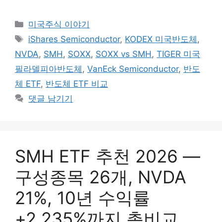
카
미국주식 이야기
테
태
iShares Semiconductor
,
KODEX 미국반도체
,
고
그
NVDA
,
SMH
,
SOXX
,
SOXX vs SMH
,
TIGER 미국
리
필라델피아반도체
,
VanEck Semiconductor
,
반도
체 ETF
,
반도체 ETF 비교
댓글 남기기
SMH ETF 추천 2026 —
구성종목 26개, NVDA
21%, 10년 수익률
+2,235%까지 총비교