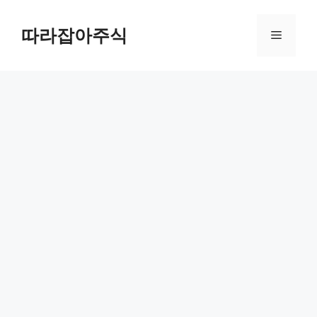
컨
텐
따라잡아주식
메
츠
로
뉴
건
너
뛰
기