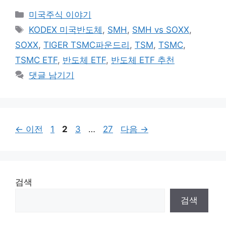
카
미국주식 이야기
테
태
KODEX 미국반도체
,
SMH
,
SMH vs SOXX
,
고
그
SOXX
,
TIGER TSMC파운드리
,
TSM
,
TSMC
,
리
TSMC ETF
,
반도체 ETF
,
반도체 ETF 추천
댓글 남기기
페
페
페
페
←
이전
1
2
3
…
27
다음
→
이
이
이
이
지
지
지
지
검색
검색