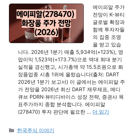
에이피알 주가
전망이 K-뷰티
글로벌 확장과
함께 투자자들
의 집중 조명
을 받고 있습
니다. 2026년 1분기 매출 5,934억(+123%), 영
업이익 1,523억(+173.7%)으로 역대 최대 분기
실적을 경신했고, 시가총액 약 15.5조원으로 화
장품업종 시총 1위에 올랐습니다(출처: DART
2026년 1분기 보고서) 이 글에서는 에이피알 주
가 전망을 2026년 최신 DART 재무제표, 메디
큐브 PDRN·뷰티디바이스 성장 전략, 증권사 목
표주가까지 종합 분석합니다. 에이피알
(278470) 투자 판단에 필요한 …
더 읽기
카
한국주식 이야기