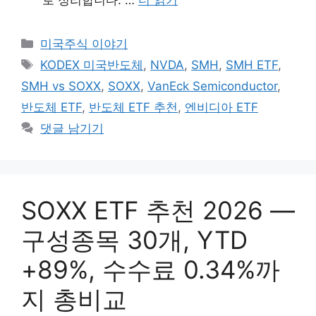
로 정리합니다. …
더 읽기
카
미국주식 이야기
테
태
KODEX 미국반도체
,
NVDA
,
SMH
,
SMH ETF
,
고
그
SMH vs SOXX
,
SOXX
,
VanEck Semiconductor
,
리
반도체 ETF
,
반도체 ETF 추천
,
엔비디아 ETF
댓글 남기기
SOXX ETF 추천 2026 —
구성종목 30개, YTD
+89%, 수수료 0.34%까
지 총비교