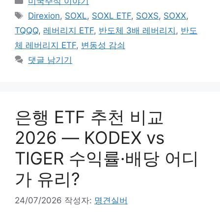
미국주식 이야기
테
태
Direxion
,
SOXL
,
SOXL ETF
,
SOXS
,
SOXX
,
고
그
TQQQ
,
레버리지 ETF
,
반도체 3배 레버리지
,
반도
리
체 레버리지 ETF
,
변동성 감쇠
댓글 남기기
은행 ETF 추천 비교
2026 — KODEX vs
TIGER 수익률·배당 어디
가 유리?
24/07/2026
작성자:
명견실버