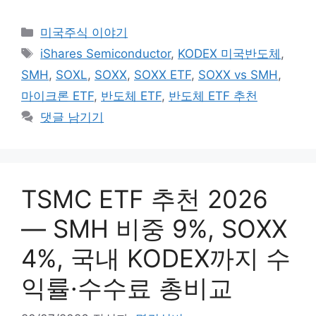
카
미국주식 이야기
테
태
iShares Semiconductor
,
KODEX 미국반도체
,
고
그
SMH
,
SOXL
,
SOXX
,
SOXX ETF
,
SOXX vs SMH
,
리
마이크론 ETF
,
반도체 ETF
,
반도체 ETF 추천
댓글 남기기
TSMC ETF 추천 2026
— SMH 비중 9%, SOXX
4%, 국내 KODEX까지 수
익률·수수료 총비교