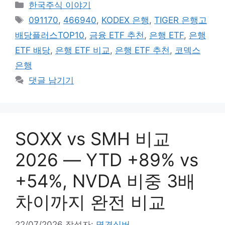
카
한국주식 이야기
테
태
091170
,
466940
,
KODEX 은행
,
TIGER 은행고
고
그
배당플러스TOP10
,
금융 ETF 추천
,
은행 ETF
,
은행
리
ETF 배당
,
은행 ETF 비교
,
은행 ETF 추천
,
코덱스
은행
댓글 남기기
SOXX vs SMH 비교
2026 — YTD +89% vs
+54%, NVDA 비중 3배
차이까지 완전 비교
22/07/2026
작성자:
명견실버