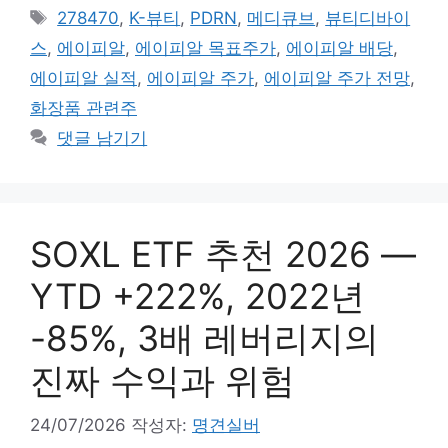
테
태
278470
,
K-뷰티
,
PDRN
,
메디큐브
,
뷰티디바이
고
그
스
,
에이피알
,
에이피알 목표주가
,
에이피알 배당
,
리
에이피알 실적
,
에이피알 주가
,
에이피알 주가 전망
,
화장품 관련주
댓글 남기기
SOXL ETF 추천 2026 —
YTD +222%, 2022년
-85%, 3배 레버리지의
진짜 수익과 위험
24/07/2026
작성자:
명견실버