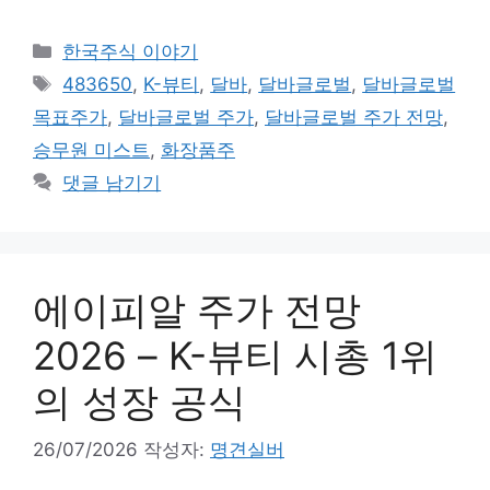
카
한국주식 이야기
테
태
483650
,
K-뷰티
,
달바
,
달바글로벌
,
달바글로벌
고
그
목표주가
,
달바글로벌 주가
,
달바글로벌 주가 전망
,
리
승무원 미스트
,
화장품주
댓글 남기기
에이피알 주가 전망
2026 – K-뷰티 시총 1위
의 성장 공식
26/07/2026
작성자:
명견실버