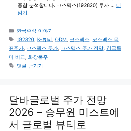
종합 분석합니다. 코스맥스(192820) 투자 …
더
읽기
카
한국주식 이야기
테
태
192820
,
K-뷰티
,
ODM
,
코스맥스
,
코스맥스 목
고
그
표주가
,
코스맥스 주가
,
코스맥스 주가 전망
,
한국콜
리
마 비교
,
화장품주
댓글 남기기
달바글로벌 주가 전망
2026 – 승무원 미스트에
서 글로벌 뷰티로