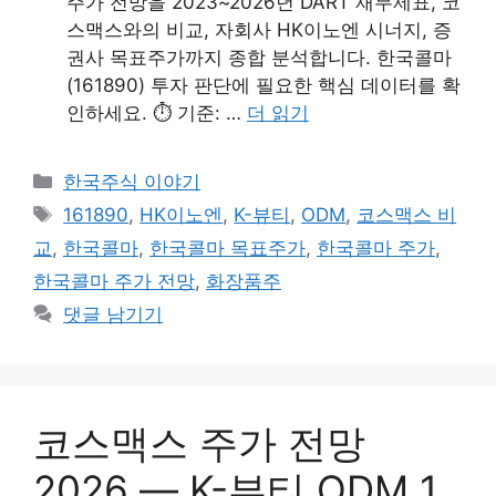
주가 전망을 2023~2026년 DART 재무제표, 코
스맥스와의 비교, 자회사 HK이노엔 시너지, 증
권사 목표주가까지 종합 분석합니다. 한국콜마
(161890) 투자 판단에 필요한 핵심 데이터를 확
인하세요. ⏱ 기준: …
더 읽기
카
한국주식 이야기
테
태
161890
,
HK이노엔
,
K-뷰티
,
ODM
,
코스맥스 비
고
그
교
,
한국콜마
,
한국콜마 목표주가
,
한국콜마 주가
,
리
한국콜마 주가 전망
,
화장품주
댓글 남기기
코스맥스 주가 전망
2026 — K-뷰티 ODM 1