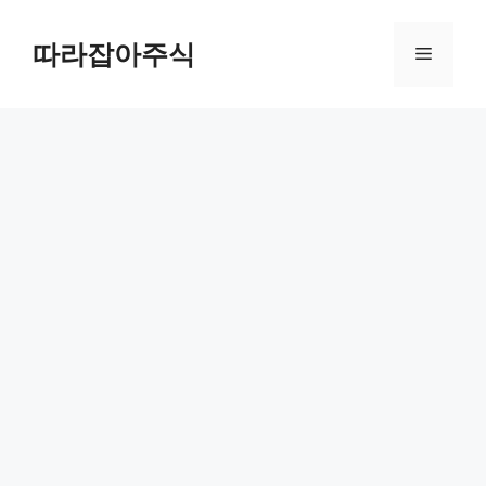
컨
텐
따라잡아주식
메
츠
로
뉴
건
너
뛰
기