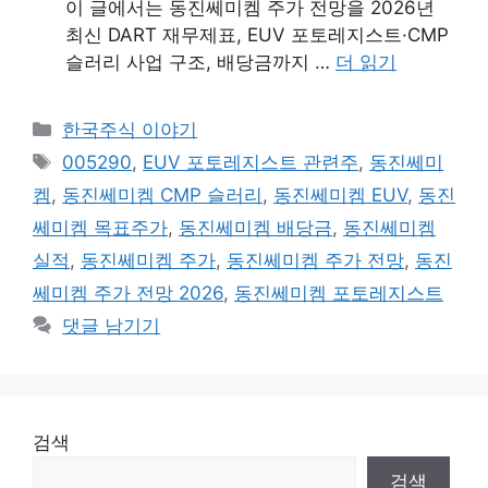
이 글에서는 동진쎄미켐 주가 전망을 2026년
최신 DART 재무제표, EUV 포토레지스트·CMP
슬러리 사업 구조, 배당금까지 …
더 읽기
카
한국주식 이야기
테
태
005290
,
EUV 포토레지스트 관련주
,
동진쎄미
고
그
켐
,
동진쎄미켐 CMP 슬러리
,
동진쎄미켐 EUV
,
동진
리
쎄미켐 목표주가
,
동진쎄미켐 배당금
,
동진쎄미켐
실적
,
동진쎄미켐 주가
,
동진쎄미켐 주가 전망
,
동진
쎄미켐 주가 전망 2026
,
동진쎄미켐 포토레지스트
댓글 남기기
검색
검색