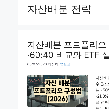
자산배분 전략
자산배분 포트폴리오 2
·60:40 비교와 ETF
03/07/2026
작성자:
명견실버
자산배
수 있습
는 -5
-21.
표 전략
드는 