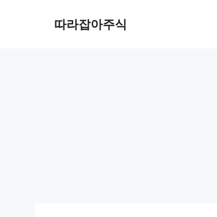
컨
텐
따라잡아주식
츠
로
건
너
뛰
기