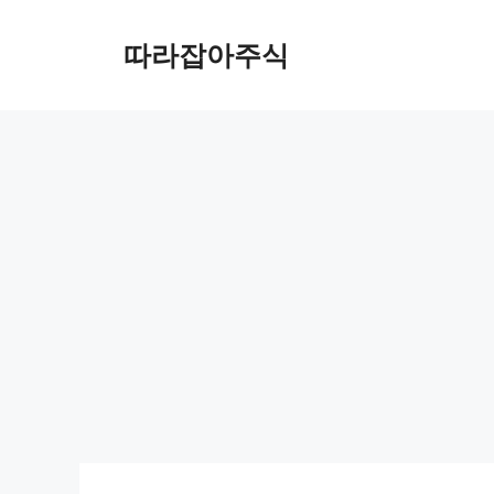
컨
텐
따라잡아주식
츠
로
건
너
뛰
기