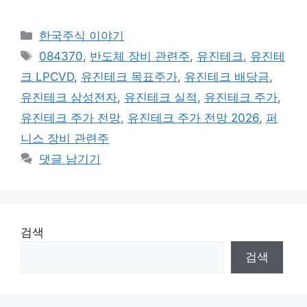
카
한국주식 이야기
테
태
084370
,
반도체 장비 관련주
,
유진테크
,
유진테
고
그
크 LPCVD
,
유진테크 목표주가
,
유진테크 배당금
,
리
유진테크 삼성전자
,
유진테크 실적
,
유진테크 주가
,
유진테크 주가 전망
,
유진테크 주가 전망 2026
,
퍼
니스 장비 관련주
댓글 남기기
검색
검색