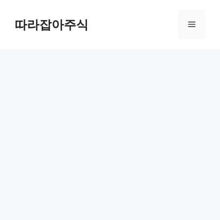
컨
텐
따라잡아주식
메
츠
로
뉴
건
너
뛰
기