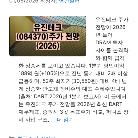
01/06/2026
작성자:
명견실버
유진테크 주가
전망이 2026
년 들어
DRAM 투자
사이클 본격화
와 함께 급격
한 상승세를 보이고 있습니다. 1분기 영업이익
188억 원(+105%)으로 전년 동기 대비 2배 이상
급등하며, 52주 최저가(30,550원) 대비 4배 넘
게 상승한 반도체 장비주의 대표 수혜주입니다
(출처: DART 2026년 1분기 보고서). 이 글에서
는 유진테크 주가 전망을 2026년 최신 DART
재무제표, 증권사 3곳 목표주가 비교, 퍼니스 장
비 사업 구조, …
더 읽기
카