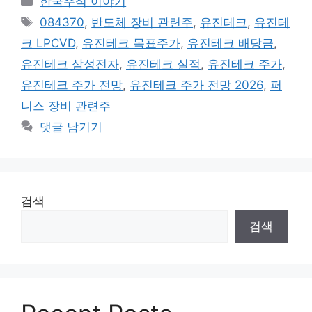
한국주식 이야기
테
태
084370
,
반도체 장비 관련주
,
유진테크
,
유진테
고
그
크 LPCVD
,
유진테크 목표주가
,
유진테크 배당금
,
리
유진테크 삼성전자
,
유진테크 실적
,
유진테크 주가
,
유진테크 주가 전망
,
유진테크 주가 전망 2026
,
퍼
니스 장비 관련주
댓글 남기기
검색
검색