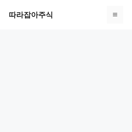
컨
텐
따라잡아주식
메
츠
로
뉴
건
너
뛰
기