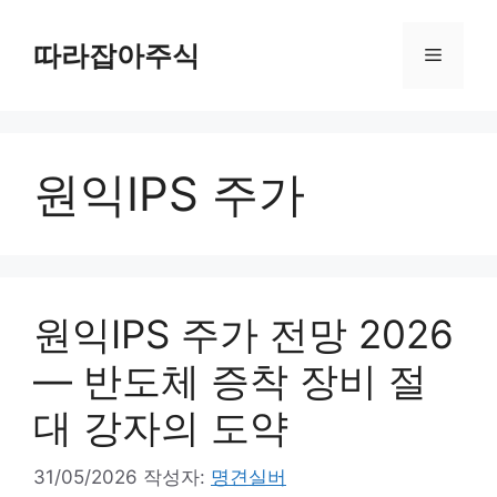
컨
텐
따라잡아주식
메
츠
로
뉴
건
너
원익IPS 주가
뛰
기
원익IPS 주가 전망 2026
— 반도체 증착 장비 절
대 강자의 도약
31/05/2026
작성자:
명견실버