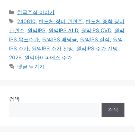
카
한국주식 이야기
테
태
240810
,
반도체 장비 관련주
,
반도체 증착 장비
고
그
관련주
,
원익IPS
,
원익IPS ALD
,
원익IPS CVD
,
원익
리
IPS 목표주가
,
원익IPS 배당금
,
원익IPS 실적
,
원익
IPS 주가
,
원익IPS 주가 전망
,
원익IPS 주가 전망
2026
,
원익아이피에스 주가
댓글 남기기
검색
검색