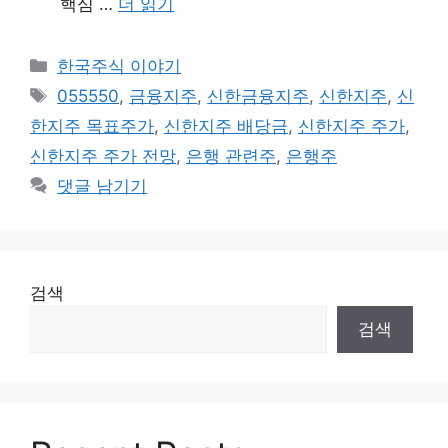
핵심 …
더 읽기
카
한국주식 이야기
테
태
055550
,
금융지주
,
신한금융지주
,
신한지주
,
신
고
그
한지주 목표주가
,
신한지주 배당금
,
신한지주 주가
,
리
신한지주 주가 전망
,
은행 관련주
,
은행주
댓글 남기기
검색
검색