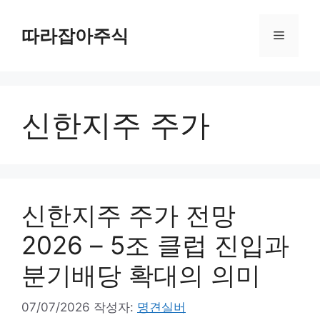
컨
텐
따라잡아주식
메
츠
로
뉴
건
너
신한지주 주가
뛰
기
신한지주 주가 전망
2026 – 5조 클럽 진입과
분기배당 확대의 의미
07/07/2026
작성자:
명견실버