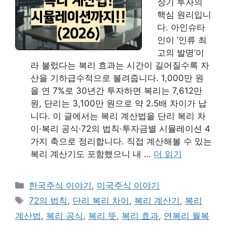
장기 투자의
핵심 원리입니
다. 아인슈타
인이 ‘인류 최
고의 발명’이
라 불렀다는 복리 효과는 시간이 길어질수록 자
산을 기하급수적으로 불려줍니다. 1,000만 원
을 연 7%로 30년간 투자하면 복리는 7,612만
원, 단리는 3,100만 원으로 약 2.5배 차이가 납
니다. 이 글에서는 복리 계산법을 단리 복리 차
이·복리 공식·72의 법칙·투자금별 시뮬레이션 4
가지 축으로 정리합니다. 직접 계산해볼 수 있는
복리 계산기도 포함했으니 내 …
더 읽기
카
한국주식 이야기
,
미국주식 이야기
테
태
72의 법칙
,
단리 복리 차이
,
복리 계산기
,
복리
고
그
계산법
,
복리 공식
,
복리 뜻
,
복리 효과
,
연복리 월복
리