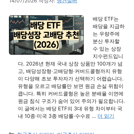
14/07/2026
작성자:
명견실버
배당 ETF는
배당을 지급하
는 우량주에
분산 투자할
수 있는 상장
지수펀드입니
다. 2026년 현재 국내 상장 상품만 100개가 넘
고, 배당성장형·고배당형·커버드콜형까지 유형
이 다양해 초보 투자자가 선택하기 어렵습니다.
유형을 모르고 배당률만 보면 원금 손실 위험이
큽니다. 특히 커버드콜형은 높은 분배율 이면에
원금 침식 구조가 숨어 있어 주의가 필요합니다.
이 글에서는 배당 ETF의 3대 유형 차이부터 국
내 10종·미국 3종 배당률·수수료 …
더 읽기
카