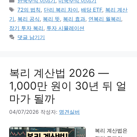
한국주식 이야기
,
미국주식 이야기
테
태
72의 법칙
,
단리 복리 차이
,
배당 ETF
,
복리 계산
고
그
기
,
복리 공식
,
복리 뜻
,
복리 효과
,
연복리 월복리
,
리
장기 투자 복리
,
투자 시뮬레이션
댓글 남기기
복리 계산법 2026 —
1,000만 원이 30년 뒤 얼
마가 될까
04/07/2026
작성자:
명견실버
복리 계산법은