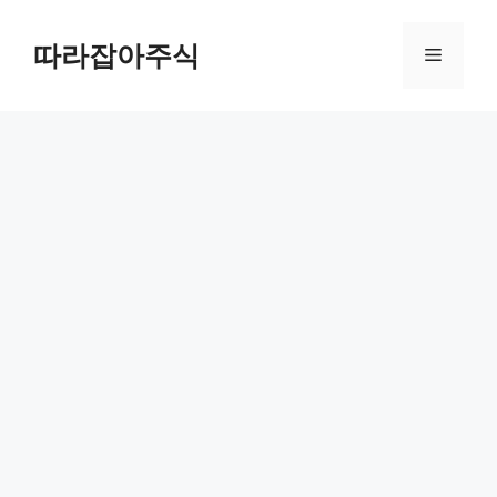
컨
텐
따라잡아주식
메
츠
로
뉴
건
너
뛰
기