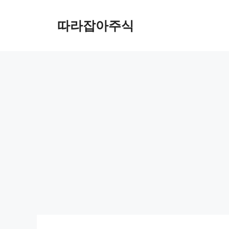
컨
텐
따라잡아주식
츠
로
건
너
뛰
기