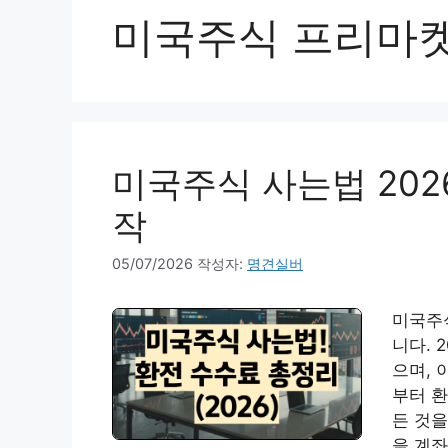
미국주식 프리마
미국주식 사는법 202
작
05/07/2026
작성자:
명견실버
미국주
니다. 
으며, 
부터 환
든 것을
을 계좌