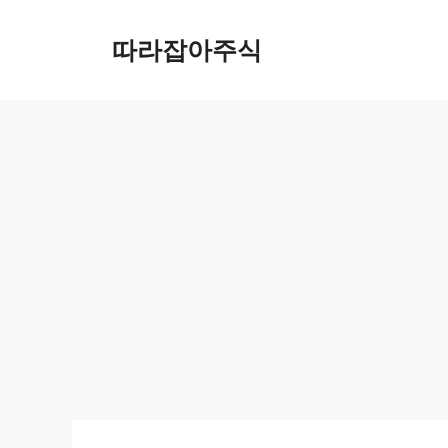
컨
텐
따라잡아주식
츠
로
건
너
뛰
기