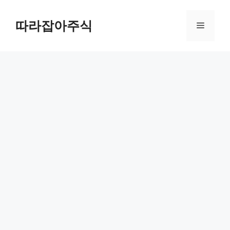
컨
텐
따라잡아주식
메
츠
로
뉴
건
너
뛰
기