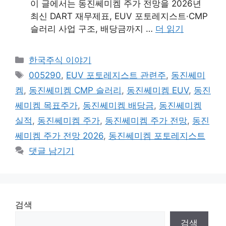
이 글에서는 동진쎄미켐 주가 전망을 2026년
최신 DART 재무제표, EUV 포토레지스트·CMP
슬러리 사업 구조, 배당금까지 …
더 읽기
카
한국주식 이야기
테
태
005290
,
EUV 포토레지스트 관련주
,
동진쎄미
고
그
켐
,
동진쎄미켐 CMP 슬러리
,
동진쎄미켐 EUV
,
동진
리
쎄미켐 목표주가
,
동진쎄미켐 배당금
,
동진쎄미켐
실적
,
동진쎄미켐 주가
,
동진쎄미켐 주가 전망
,
동진
쎄미켐 주가 전망 2026
,
동진쎄미켐 포토레지스트
댓글 남기기
검색
검색