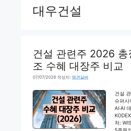
대우건설
건설 관련주 2026 
조 수혜 대장주 비교
07/07/2026
작성자:
명견실버
건설 관
슈퍼사이
AI·A
KODE
처: WI
5종목