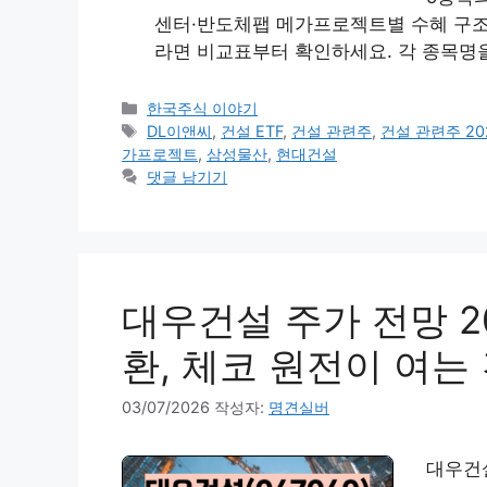
센터·반도체팹 메가프로젝트별 수혜 구조를
라면 비교표부터 확인하세요. 각 종목명
카
한국주식 이야기
테
태
DL이앤씨
,
건설 ETF
,
건설 관련주
,
건설 관련주 20
고
그
가프로젝트
,
삼성물산
,
현대건설
리
댓글 남기기
대우건설 주가 전망 2
환, 체코 원전이 여는
03/07/2026
작성자:
명견실버
대우건설