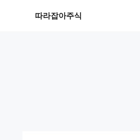
컨
텐
따라잡아주식
츠
로
건
너
뛰
기