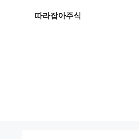
컨
텐
따라잡아주식
츠
로
건
너
뛰
기